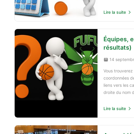
Lire la suite
Équipes, e
résultats)
14 septemb
Vous trouverez i
coordonnées des
liens vers les ca
droite du nom d
Lire la suite