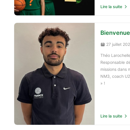
Lire la suite
Bienvenue
27 juillet 20
Théo Larochelle
Responsable dév
missions dans n
NM3, coach U21 
» !
Lire la suite