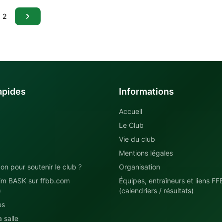
2
apides
Informations
Accueil
Le Club
Vie du club
Mentions légales
on pour soutenir le club ?
Organisation
im BASK sur ffbb.com
Équipes, entraîneurs et liens FF
)
(calendriers / résultats)
es
 salle