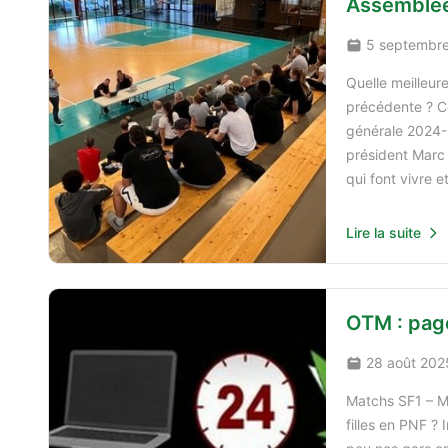
Assemblée
5 septembr
Quelle meilleur
précédente ? C
générale 2024-2
président Marc 
qui font vivre e
Lire la suite
OTM : page
28 août 202
Matchs SF1 – M
filles en PNF ?