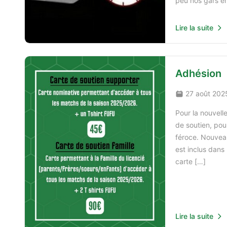
peu nos gars en
Lire la suite
Adhésion
27 août 202
Pour la nouvel
de soutien, pou
féroce. Nouvea
est inclus dans 
carte […]
Lire la suite