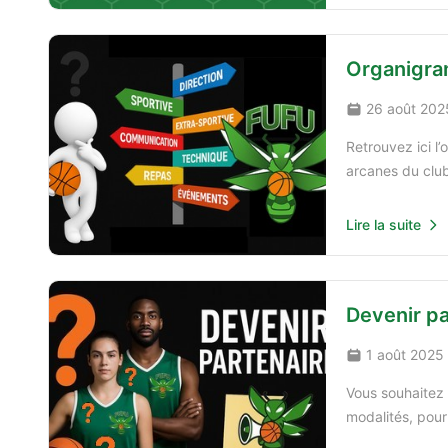
Organigr
26 août 202
Retrouvez ici l
arcanes du club
Lire la suite
Devenir pa
1 août 2025
Vous souhaitez 
modalités, pour