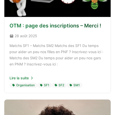
OTM : page des inscriptions – Merci !
28 août 2025
Matchs SF1 – Matchs SM2 Matchs des SF1 Du temps
pour aider un peu nos filles en PNF ? Inscrivez-vous ici :
Matchs des SM2 Du temps pour aider un peu nos gars
en PNM ? Inscrivez-vous ici :
Lire la suite
Organisation
SF1
SF2
SM1