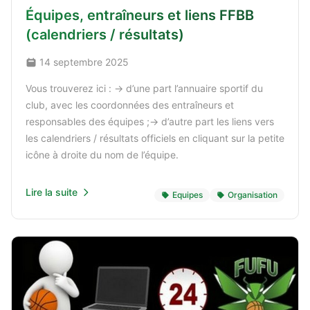
Équipes, entraîneurs et liens FFBB
(calendriers / résultats)
14 septembre 2025
Vous trouverez ici : -> d’une part l’annuaire sportif du
club, avec les coordonnées des entraîneurs et
responsables des équipes ;-> d’autre part les liens vers
les calendriers / résultats officiels en cliquant sur la petite
icône à droite du nom de l’équipe.
Lire la suite
Equipes
Organisation