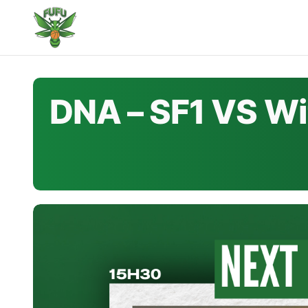
Skip
to
content
DNA – SF1 VS W