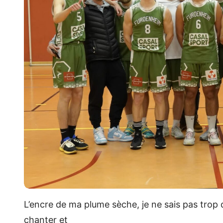
L’encre de ma plume sèche, je ne sais pas trop 
chanter et