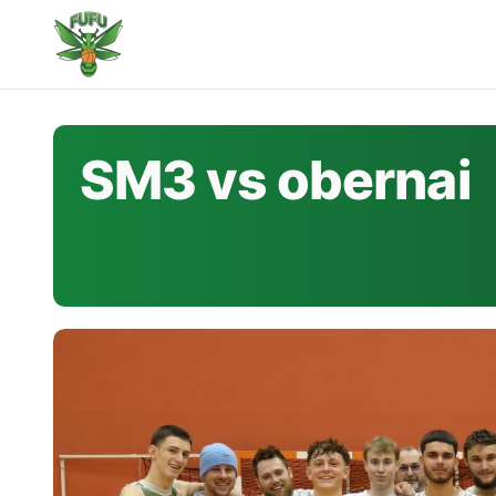
Skip
to
content
SM3 vs obernai